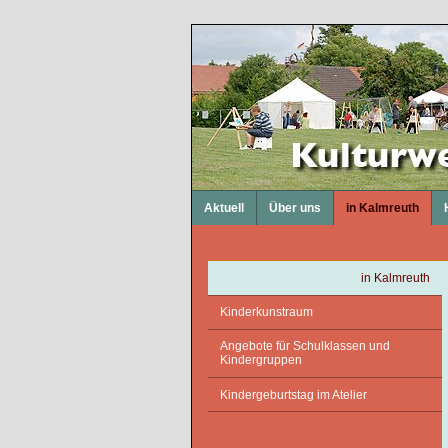
Aktuell
Über uns
in Kalmreuth
in Kalmreuth
Kinderkunstraum
Angebote für Schulklassen und
Kindergruppen
Kindergeburtstag im Atelier