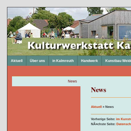
Aktuell
Über uns
in Kalmreuth
Handwerk
Kunstbau Weid
News
News
Aktuell
»
News
Vorherige Seite:
im Kunst
NÃ¤chste Seite:
Datensch