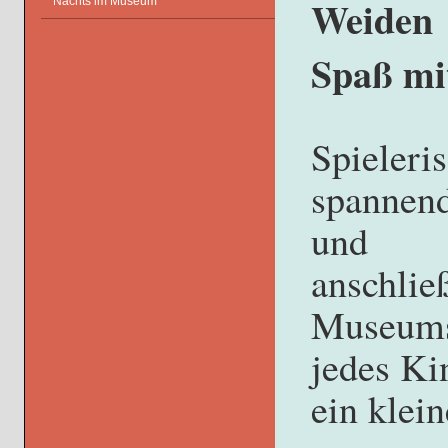
Weiden
Nachts im Museum
Spaß mi
Spieleri
spannend
und
anschlie
Museumsw
jedes Ki
ein klei