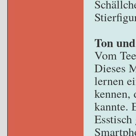
Schällche
Stierfigu
Ton und
Vom Tees
Dieses M
lernen e
kennen, 
kannte. 
Esstisch
Smartpho