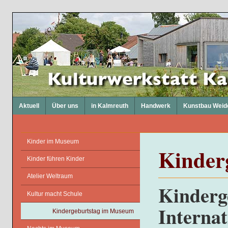
Aktuell
Über uns
in Kalmreuth
Handwerk
Kunstbau Weid
Kinder im Museum
Kinder
Kinder führen Kinder
Atelier Weltraum
Kinderg
Kultur macht Schule
Interna
Kindergeburtstag im Museum