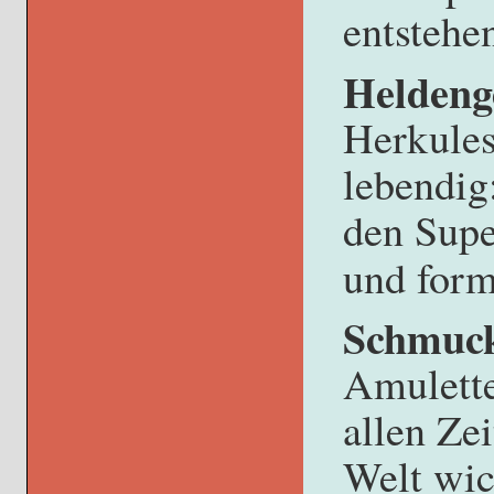
entstehe
Heldeng
Herkule
lebendig
den Supe
und for
Schmuc
Amulette
allen Ze
Welt wic