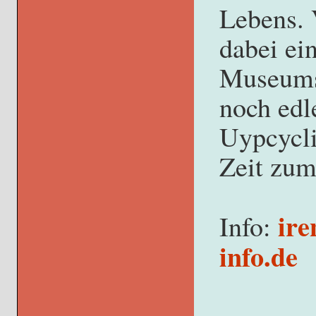
Lebens. 
dabei ei
Museums
noch edl
Uypcycli
Zeit zum
ire
Info:
info.de