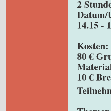
2 Stund
Datum/Uh
14.15 - 
Kosten:
80 € Gr
Materia
10 € Br
Teilneh