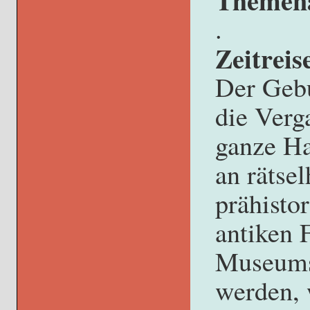
Themen
.
Zeitrei
Der Gebu
die Verg
ganze H
an rätsel
prähisto
antiken 
Museumsw
werden, 