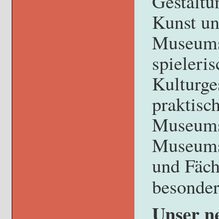
Gestaltu
Kunst un
Museumsb
spieleri
Kulturge
praktisc
Museums
Museumsb
und Fäc
besonder
Unser n