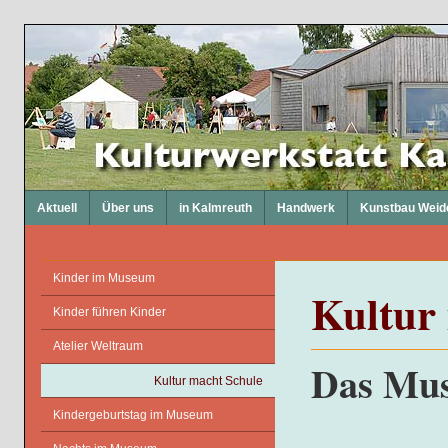
Aktuell
Über uns
in Kalmreuth
Handwerk
Kunstbau Weid
Kinder im Museum
Kultur
Kinder führen Kinder
Atelier Weltraum
Das Mus
Kultur macht Schule
Kindergeburtstag im Museum