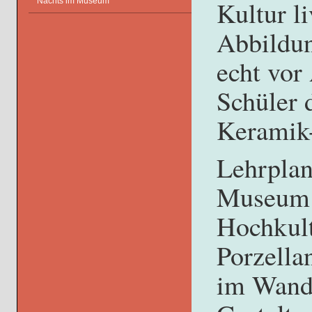
Kultur li
Nachts im Museum
Abbildun
echt vor
Schüler 
Keramik
Lehrplan
Museum 
Hochkult
Porzella
im Wande