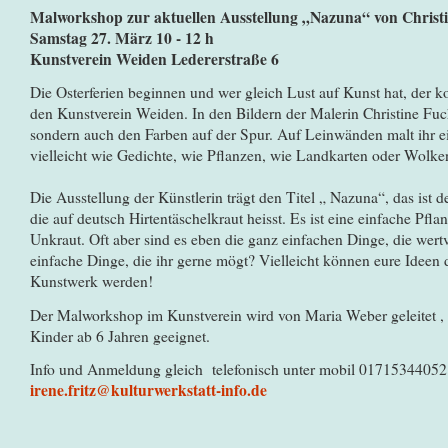
Malworkshop zur aktuellen Ausstellung „Nazuna“ von Christ
Samstag 27. März 10 - 12 h
Kunstverein Weiden Ledererstraße 6
Die Osterferien beginnen und wer gleich Lust auf Kunst hat, der 
den Kunstverein Weiden. In den Bildern der Malerin Christine Fuchs
sondern auch den Farben auf der Spur. Auf Leinwänden malt ihr e
vielleicht wie Gedichte, wie Pflanzen, wie Landkarten oder Wolk
Die Ausstellung der Künstlerin trägt den Titel „ Nazuna“, das ist 
die auf deutsch Hirtentäschelkraut heisst. Es ist eine einfache Pfl
Unkraut. Oft aber sind es eben die ganz einfachen Dinge, die wertv
einfache Dinge, die ihr gerne mögt? Vielleicht können eure Ideen
Kunstwerk werden!
Der Malworkshop im Kunstverein wird von Maria Weber geleitet , ko
Kinder ab 6 Jahren geeignet.
Info und Anmeldung gleich telefonisch unter mobil 01715344052 
irene.fritz@kulturwerkstatt-info.de