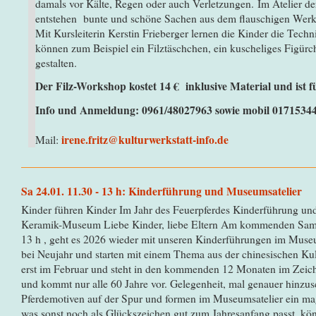
damals vor Kälte, Regen oder auch Verletzungen.
Im Atelier d
entstehen bunte und schöne Sachen aus dem flauschigen Werk
Mit Kursleiterin Kerstin Frieberger lernen die Kinder die Tech
können zum Beispiel ein Filztäschchen, ein kuscheliges Figür
gestalten.
Der Filz-Workshop kostet 14 € inklusive Material und ist f
Info und Anmeldung: 0961/48027963 sowie mobil 0171534
irene.fritz@kulturwerkstatt-info.de
Mail:
Sa 24.01. 11.30 - 13 h: Kinderführung und Museumsatelier
Kinder führen Kinder Im Jahr des Feuerpferdes Kinderführung und
Keramik-Museum Liebe Kinder, liebe Eltern Am kommenden Samst
13 h , geht es 2026 wieder mit unseren Kinderführungen im Museu
bei Neujahr und starten mit einem Thema aus der chinesischen Kult
erst im Februar und steht in den kommenden 12 Monaten im Zeiche
und kommt nur alle 60 Jahre vor. Gelegenheit, mal genauer hinz
Pferdemotiven auf der Spur und formen im Museumsatelier ein ma
was sonst noch als Glückszeichen gut zum Jahresanfang passt, kön